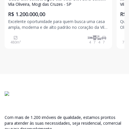
projeto completo de hidráulica e elétric
ess
Vila Oliveira, Mogi das Cruzes - SP
Vila
R$ 1.200.000,00
R$ 
Excelente oportunidade para quem busca uma casa
Quer
ampla, moderna e de alto padrão no coração da Vila
Oliv
Oliveira. Imóvel com 600 m² de terreno e 480 m² de
verdadeiro s
área construída, projetado para oferecer conforto,
gost
480
m²
4
7
4
7
779
sofisticação e funcionalidade em cada detalhe. Impo
Com mais de 1.200 imóveis de qualidade, estamos prontos
para atender às suas necessidades, seja residencial, comercial
ou para desenvolvimento.