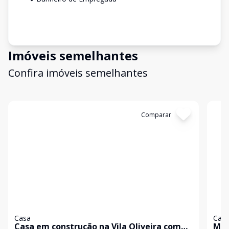
Imóveis semelhantes
Confira imóveis semelhantes
Cód:
5427
Comparar
Có
Casa
Cas
Casa em construção na Vila Oliveira com
Man