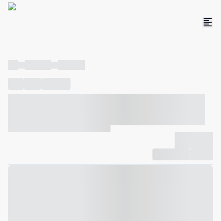
----
----- -----
----- -----
----
-----
---- ------
----- ----- -- ------ ---- ---- -- ----- ----- -----
--- ------
----- ----- -- ------ ----- ----- -- ------
-------------
Compartilhar
Favorito