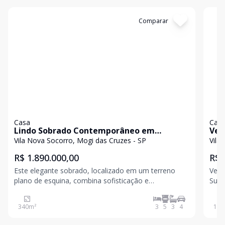
Cód:
3515
Comparar
Có
Casa
Cas
Lindo Sobrado Contemporâneo em
Ven
Terreno de Esquina com 600 m²
e E
Vila Nova Socorro, Mogi das Cruzes - SP
Vila
R$ 1.890.000,00
R$ 
Este elegante sobrado, localizado em um terreno
Venda de
plano de esquina, combina sofisticação e
Sua Família! Descri
funcionalidade em um projeto contemporâneo
131 
pensado para propo
espa
340
m²
3
5
3
4
131
maio