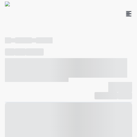
----
----- -----
----- -----
----
-----
---- ------
----- ----- -- ------ ---- ---- -- ----- ----- -----
--- ------
----- ----- -- ------ ----- ----- -- ------
-------------
Compartilhar
Favorito