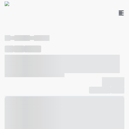
----
----- -----
----- -----
----
-----
---- ------
----- ----- -- ------ ---- ---- -- ----- ----- -----
--- ------
----- ----- -- ------ ----- ----- -- ------
-------------
Compartilhar
Favorito