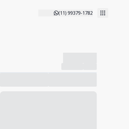
(11) 99379-1782
-------------
Compartilhar
Favorito