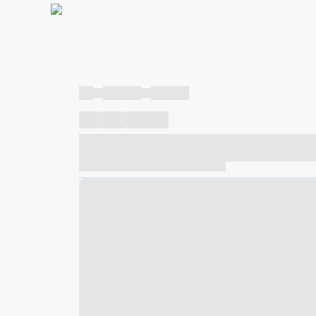
----
----- -----
----- -----
----
-----
---- ------
----- ----- -- ------ ---- ---- -- ---
----- ----- -- ------ ----- ----- -- ------