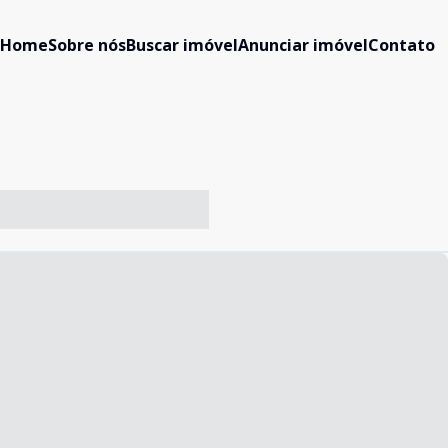
Home
Sobre nós
Buscar imóvel
Anunciar imóvel
Contato
-- ----- ----- --- ------