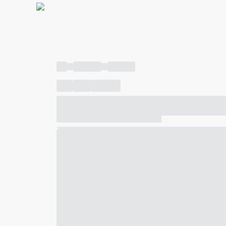
----
----- -----
----- -----
----
-----
---- ------
----- ----- -- ------ ---- ---- -- ---
----- ----- -- ------ ----- ----- -- ------