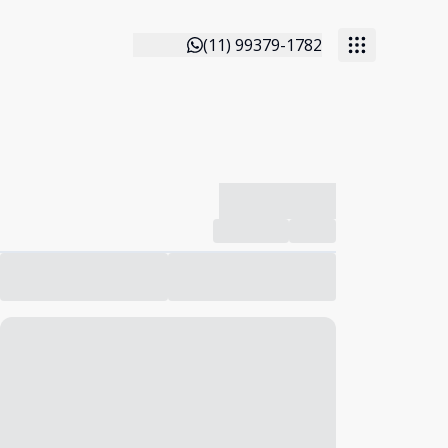
(11) 99379-1782
-------------
Compartilhar
Favorito