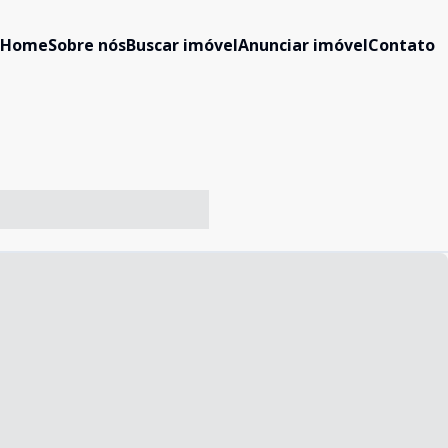
Home
Sobre nós
Buscar imóvel
Anunciar imóvel
Contato
-- ----- ----- --- ------