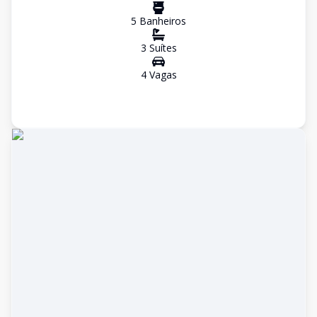
5
Banheiro
s
3
Suíte
s
4
Vaga
s