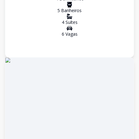
5
Banheiro
s
4
Suíte
s
6
Vaga
s