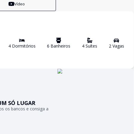
Vídeo
4
Dormitório
s
6
Banheiro
s
4
Suíte
s
2
Vaga
s
UM SÓ LUGAR
s os bancos e consiga a