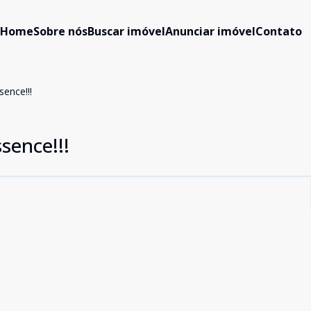
Home
Sobre nós
Buscar imóvel
Anunciar imóvel
Contato
ence!!!
sence!!!