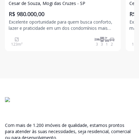
Ipoema - Mogi das Cruzes.
Ipo
Cesar de Souza, Mogi das Cruzes - SP
Cesa
R$ 980.000,00
R$ 
Excelente oportunidade para quem busca conforto,
Exce
lazer e praticidade em um dos condomínios mais
mais dese
desejados de Mogi das Cruzes. Características do
3 dormi
imóvel: 123 m² de área construída Quintal com otimo
planejados Banhei
123
m²
3
3
1
2
100
espaço gourmet. 3 dormitórios, sendo 1 suíte com c
Com mais de 1.200 imóveis de qualidade, estamos prontos
para atender às suas necessidades, seja residencial, comercial
ou para desenvolvimento.