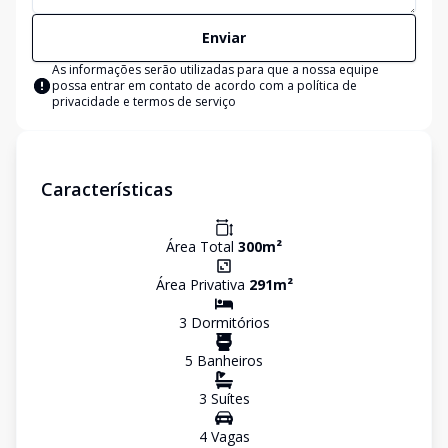
Enviar
As informações serão utilizadas para que a nossa equipe
possa entrar em contato de acordo com a
política de
privacidade e termos de serviço
Características
Área Total
300
m²
Área Privativa
291
m²
3
Dormitório
s
5
Banheiro
s
3
Suíte
s
4
Vaga
s