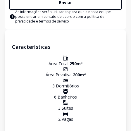
Enviar
As informações serão utilizadas para que a nossa equipe
possa entrar em contato de acordo com a
política de
privacidade e termos de serviço
Características
Área Total
250
m²
Área Privativa
200
m²
3
Dormitório
s
6
Banheiro
s
3
Suíte
s
2
Vaga
s