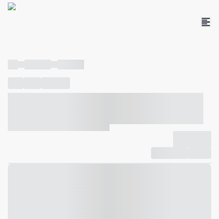
----
----- -----
----- -----
----
-----
---- ------
----- ----- -- ------ ---- ---- -- ----- ----- -----
--- ------
----- ----- -- ------ ----- ----- -- ------
-------------
Compartilhar
Favorito