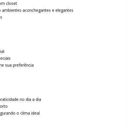
om closet
ndo ambientes aconchegantes e elegantes
os
ial
eciais
me sua preferência
aticidade no dia a dia
orto
gurando o clima ideal