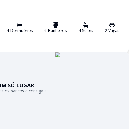
4
Dormitório
s
6
Banheiro
s
4
Suíte
s
2
Vaga
s
UM SÓ LUGAR
s os bancos e consiga a