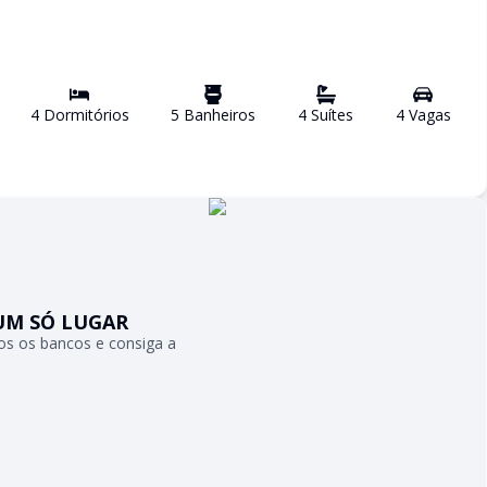
4
Dormitório
s
5
Banheiro
s
4
Suíte
s
4
Vaga
s
UM SÓ LUGAR
s os bancos e consiga a