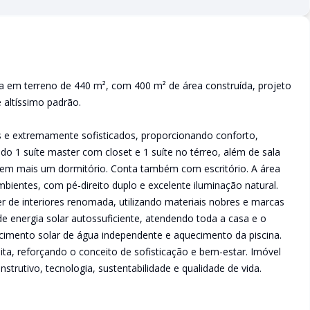
a em terreno de 440 m², com 400 m² de área construída, projeto
altíssimo padrão.
 e extremamente sofisticados, proporcionando conforto,
ndo 1 suíte master com closet e 1 suíte no térreo, além de sala
o em mais um dormitório. Conta também com escritório. A área
bientes, com pé-direito duplo e excelente iluminação natural.
de interiores renomada, utilizando materiais nobres e marcas
de energia solar autossuficiente, atendendo toda a casa e o
ecimento solar de água independente e aquecimento da piscina.
nita, reforçando o conceito de sofisticação e bem-estar. Imóvel
strutivo, tecnologia, sustentabilidade e qualidade de vida.