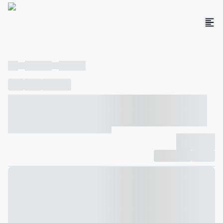
----
----- -----
----- -----
----
-----
---- ------
----- ----- -- ------ ---- ---- -- ----- ----- -----
--- ------
----- ----- -- ------ ----- ----- -- ------
-------------
Compartilhar
Favorito