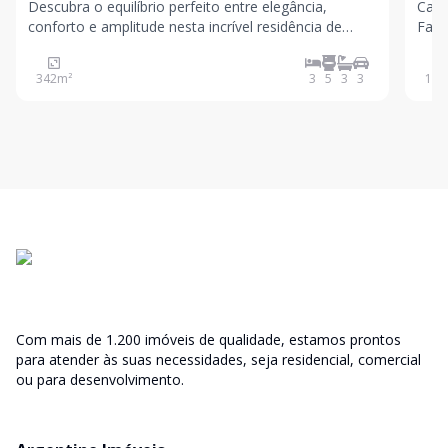
Descubra o equilíbrio perfeito entre elegância,
Casa
conforto e amplitude nesta incrível residência de
Faze
arquitetura contemporânea, projetada para
cozi
proporcionar momentos inesquecíveis para você e
de j
342
m²
3
5
3
3
180
sua família. Com uma presença imponente marcada
plan
por seus 21 metr
func
Com mais de 1.200 imóveis de qualidade, estamos prontos
para atender às suas necessidades, seja residencial, comercial
ou para desenvolvimento.