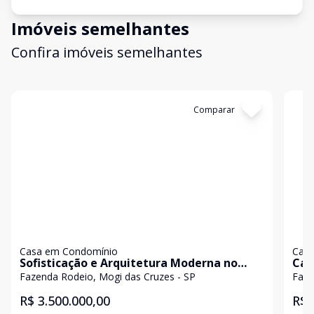
Imóveis semelhantes
Confira imóveis semelhantes
Cód:
5617
Comparar
Có
Casa em Condomínio
Casa
Sofisticação e Arquitetura Moderna no
Cas
Condomínio Bella Cittá Fazenda Rodeio
Bel
Fazenda Rodeio, Mogi das Cruzes - SP
Faze
R$ 3.500.000,00
R$ 