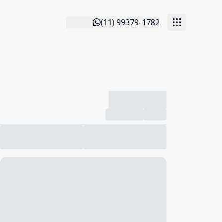
(11) 99379-1782
-------------
Compartilhar
Favorito