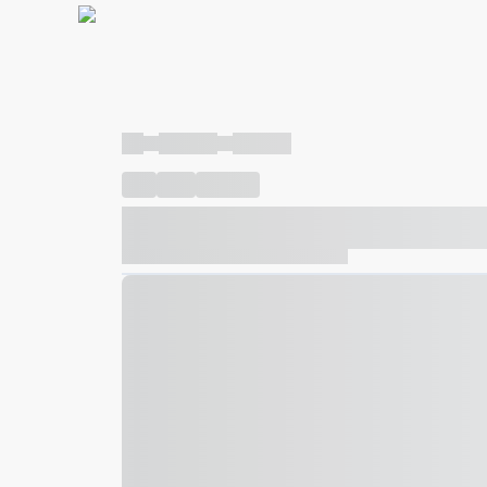
----
----- -----
----- -----
----
-----
---- ------
----- ----- -- ------ ---- ---- -- ---
----- ----- -- ------ ----- ----- -- ------