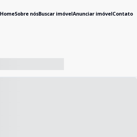
Home
Sobre nós
Buscar imóvel
Anunciar imóvel
Contato
-- ----- ----- --- ------