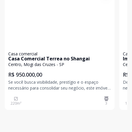
Casa comercial
Casa
Casa Comercial Terrea no Shangai
Imó
Mog
Centro, Mogi das Cruzes - SP
Cent
R$ 950.000,00
R$ 
Se você busca visibilidade, prestígio e o espaço
Desc
necessário para consolidar seu negócio, este imóvel
negó
no Shangai é o endereço estratégico que você
loca
procurava. Localizada no coração de Mogi das
Mogi
220
m²
3
198
Cruzes, esta casa térrea de 3 dormitórios (sendo 1
suíte) une a