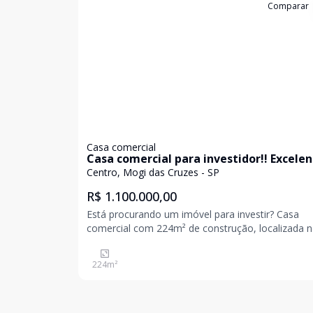
Cód:
3007
Comparar
Casa comercial
Casa comercial para investidor!! Excele
localização.
Centro, Mogi das Cruzes - SP
R$ 1.100.000,00
Está procurando um imóvel para investir? Casa
comercial com 224m² de construção, localizada 
Centro de Mogi das Cruzes, próximo restaurante
Morumbi. Locado atualmente! Ótimo investiment
224
m²
agende sua visita!