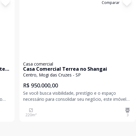
Cód:
5398
Comparar
Casa comercial
nte
Casa Comercial Terrea no Shangai
Centro, Mogi das Cruzes - SP
R$ 950.000,00
Se você busca visibilidade, prestígio e o espaço
no
necessário para consolidar seu negócio, este imóvel
no Shangai é o endereço estratégico que você
o,
procurava. Localizada no coração de Mogi das Cruzes,
220
m²
3
esta casa térrea de 3 dormitórios (sendo 1 suíte) une a