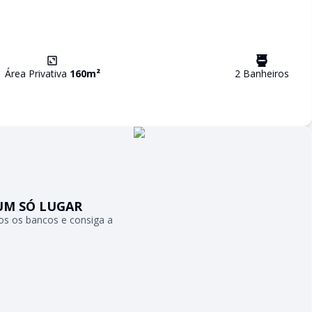
Área Privativa
160
m²
2
Banheiro
s
UM SÓ LUGAR
s os bancos e consiga a