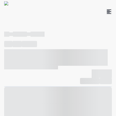
----
----- -----
----- -----
----
-----
---- ------
----- ----- -- ------ ---- ---- -- ----- ----- -----
--- ------
----- ----- -- ------ ----- ----- -- ------
-------------
Compartilhar
Favorito