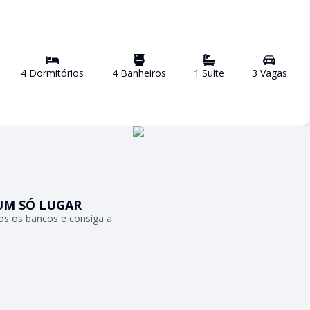
4
Dormitório
s
4
Banheiro
s
1
Suíte
3
Vaga
s
UM SÓ LUGAR
s os bancos e consiga a