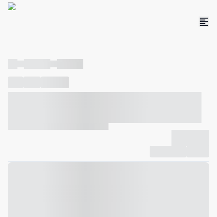
----
----- -----
----- -----
----
-----
---- ------
----- ----- -- ------ ---- ---- -- ----- ----- -----
--- ------
----- ----- -- ------ ----- ----- -- ------
-------------
Compartilhar
Favorito