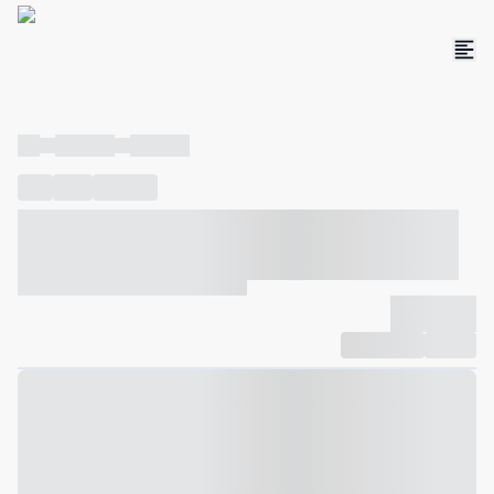
----
----- -----
----- -----
----
-----
---- ------
----- ----- -- ------ ---- ---- -- ----- ----- -----
--- ------
----- ----- -- ------ ----- ----- -- ------
-------------
Compartilhar
Favorito