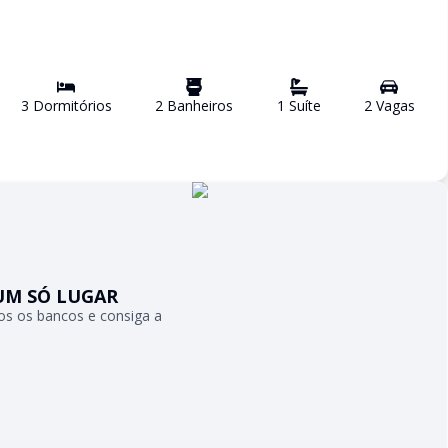
3
Dormitório
s
2
Banheiro
s
1
Suíte
2
Vaga
s
UM SÓ LUGAR
s os bancos e consiga a