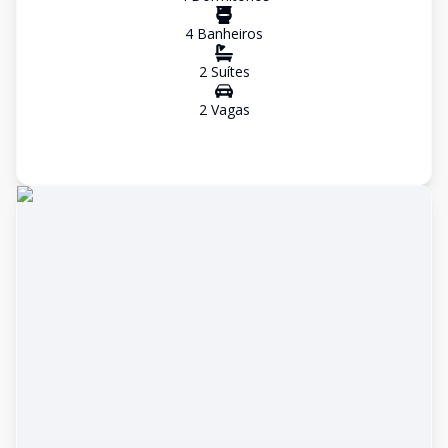
4
Banheiro
s
2
Suíte
s
2
Vaga
s