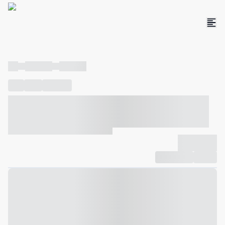
----
----- -----
----- -----
----
-----
---- ------
----- ----- -- ------ ---- ---- -- ----- ----- -----
--- ------
----- ----- -- ------ ----- ----- -- ------
-------------
Compartilhar
Favorito