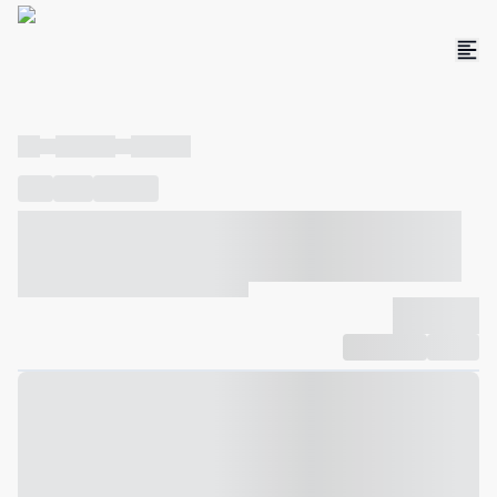
----
----- -----
----- -----
----
-----
---- ------
----- ----- -- ------ ---- ---- -- ----- ----- -----
--- ------
----- ----- -- ------ ----- ----- -- ------
-------------
Compartilhar
Favorito