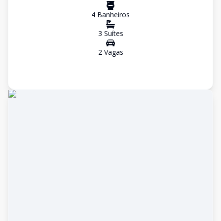
4
Banheiro
s
3
Suíte
s
2
Vaga
s