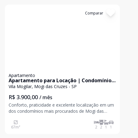
Cód:
5573
Comparar
Apartamento
Apartamento para Locação | Condomínio
Combinatto Chiaro | Mogi das Cruzes
Vila Mogilar, Mogi das Cruzes - SP
R$ 3.900,00
/ mês
Conforto, praticidade e excelente localização em um
dos condomínios mais procurados de Mogi das
Cruzes. Este apartamento conta com 67 m² de área
privativa, oferecendo uma planta moderna, funcional
67
m²
2
2
1
1
e muito bem distribuída, ideal para quem busca
qualidad