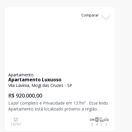
Cód:
2467
Comparar
Apartamento
Apartamento Luxuoso
Vila Lavínia, Mogi das Cruzes - SP
R$ 920.000,00
Lazer completo e Privacidade em 137m² . Esse lindo
Apartamento está localizado próximo a região
central da cidade, com comércio local e serviços ge
137
m²
3
4
2
2