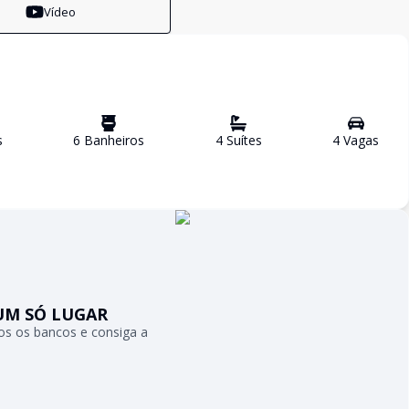
Vídeo
s
6
Banheiro
s
4
Suíte
s
4
Vaga
s
UM SÓ LUGAR
s os bancos e consiga a