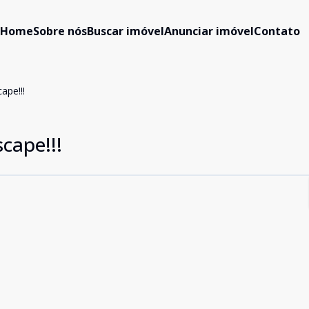
Home
Sobre nós
Buscar imóvel
Anunciar imóvel
Contato
ape!!!
cape!!!