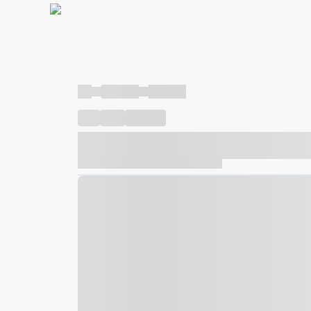
----
----- -----
----- -----
----
-----
---- ------
----- ----- -- ------ ---- ---- -- ---
----- ----- -- ------ ----- ----- -- ------