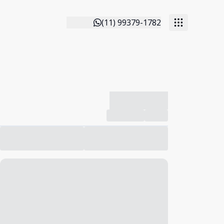
(11) 99379-1782
-------------
Compartilhar
Favorito