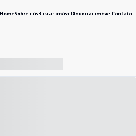
Home
Sobre nós
Buscar imóvel
Anunciar imóvel
Contato
-- ----- ----- --- ------