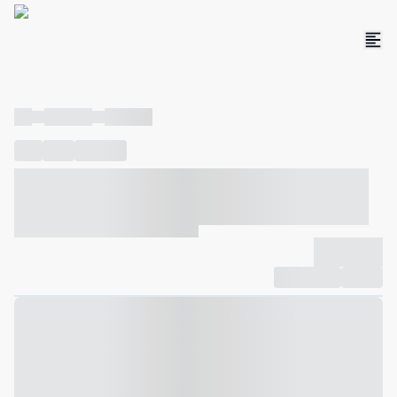
----
----- -----
----- -----
----
-----
---- ------
----- ----- -- ------ ---- ---- -- ----- ----- -----
--- ------
----- ----- -- ------ ----- ----- -- ------
-------------
Compartilhar
Favorito