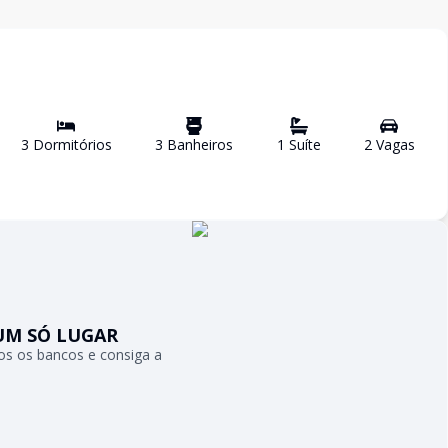
3
Dormitório
s
3
Banheiro
s
1
Suíte
2
Vaga
s
UM SÓ LUGAR
s os bancos e consiga a