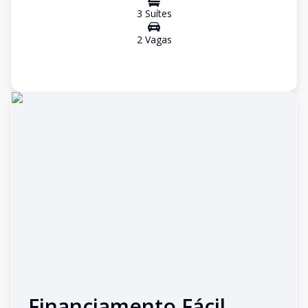
3
Suíte
s
2
Vaga
s
Financiamento Fácil