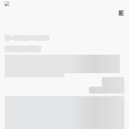
----
----- -----
----- -----
----
-----
---- ------
----- ----- -- ------ ---- ---- -- ----- ----- -----
--- ------
----- ----- -- ------ ----- ----- -- ------
-------------
Compartilhar
Favorito