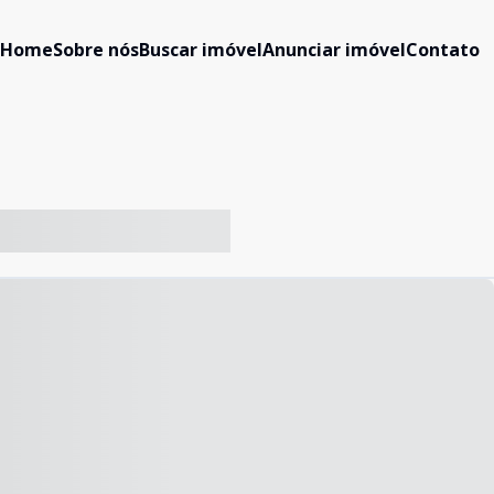
Home
Sobre nós
Buscar imóvel
Anunciar imóvel
Contato
-- ----- ----- --- ------