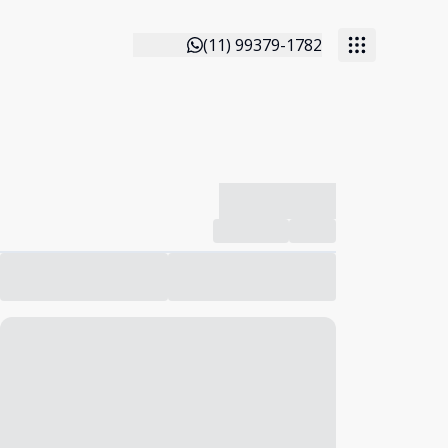
(11) 99379-1782
-------------
Compartilhar
Favorito