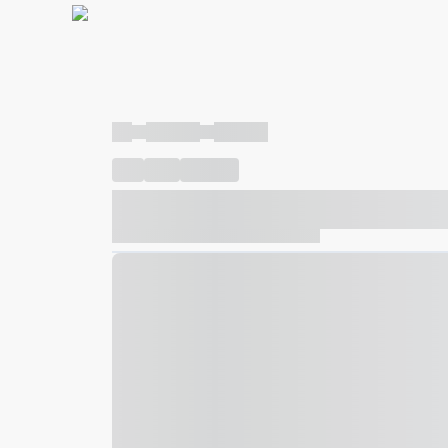
----
----- -----
----- -----
----
-----
---- ------
----- ----- -- ------ ---- ---- -- ---
----- ----- -- ------ ----- ----- -- ------