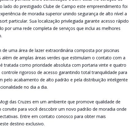
ao lado do prestigiado Clube de Campo este empreendimento foi
periência de moradia superior unindo segurança de alto nível a
rt particular. Sua localização privilegiada garante acesso rápido
ado por uma rede completa de serviços que inclui as melhores
o.
de uma área de lazer extraordinária composta por piscinas
as além de amplas áreas verdes que estimulam o contato com a
 é tratada como prioridade absoluta com portaria vinte e quatro
ontrole rigoroso de acesso garantindo total tranquilidade para
am pelo acabamento de alto padrão e pela distribuição inteligente
ionalidade no dia a dia.
m Mogi das Cruzes em um ambiente que promove qualidade de
 é o convite para você descobrir um novo padrão de moradia onde
pectativas. Entre em contato conosco para obter mais
este destino exclusivo.