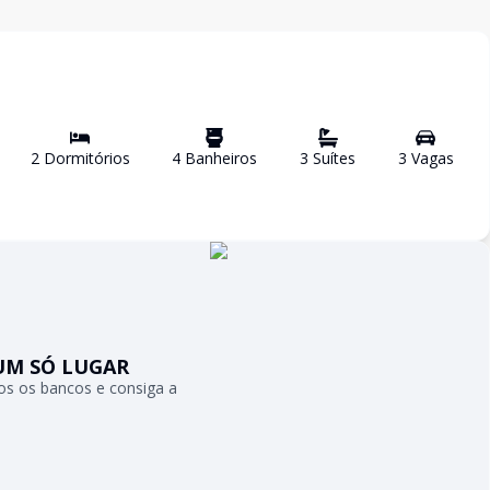
2
Dormitório
s
4
Banheiro
s
3
Suíte
s
3
Vaga
s
UM SÓ LUGAR
s os bancos e consiga a