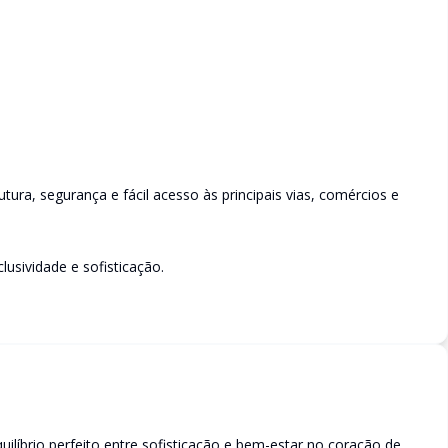
ura, segurança e fácil acesso às principais vias, comércios e
usividade e sofisticação.
líbrio perfeito entre sofisticação e bem-estar no coração de