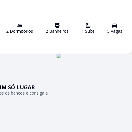
2
Dormitório
s
2
Banheiro
s
1
Suíte
5
Vaga
s
UM SÓ LUGAR
s os bancos e consiga a