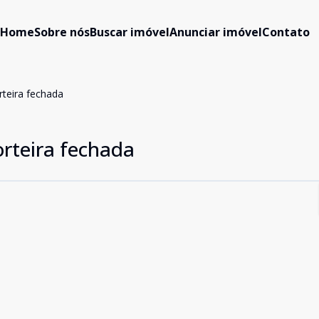
Home
Sobre nós
Buscar imóvel
Anunciar imóvel
Contato
teira fechada
rteira fechada