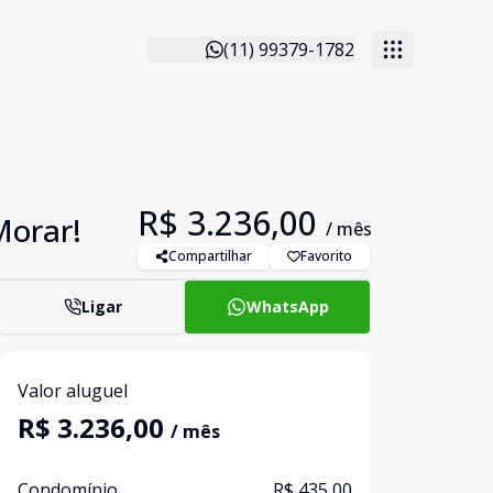
(11) 99379-1782
R$ 3.236,00
Morar!
/ mês
Compartilhar
Favorito
Ligar
WhatsApp
Valor aluguel
R$ 3.236,00
/ mês
Condomínio
R$ 435,00