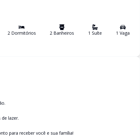
2
Dormitório
s
2
Banheiro
s
1
Suíte
1
Vaga
ão.
de lazer.
to para receber você e sua família!