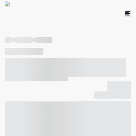
----
----- -----
----- -----
----
-----
---- ------
----- ----- -- ------ ---- ---- -- ----- ----- -----
--- ------
----- ----- -- ------ ----- ----- -- ------
-------------
Compartilhar
Favorito