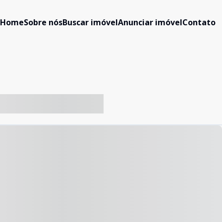
Home
Sobre nós
Buscar imóvel
Anunciar imóvel
Contato
-- ----- ----- --- ------