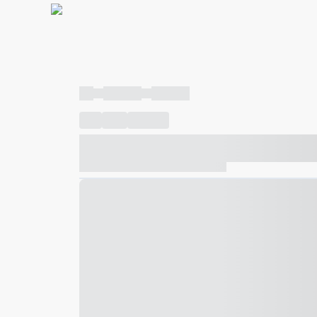
----
----- -----
----- -----
----
-----
---- ------
----- ----- -- ------ ---- ---- -- ---
----- ----- -- ------ ----- ----- -- ------