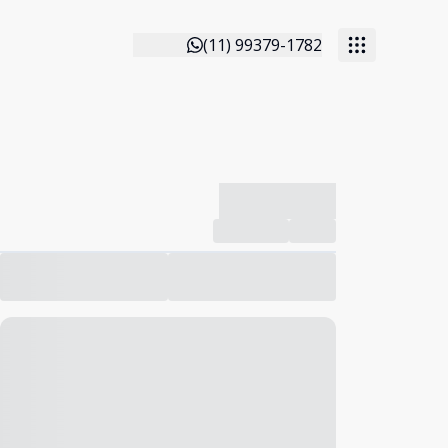
(11) 99379-1782
-------------
Compartilhar
Favorito