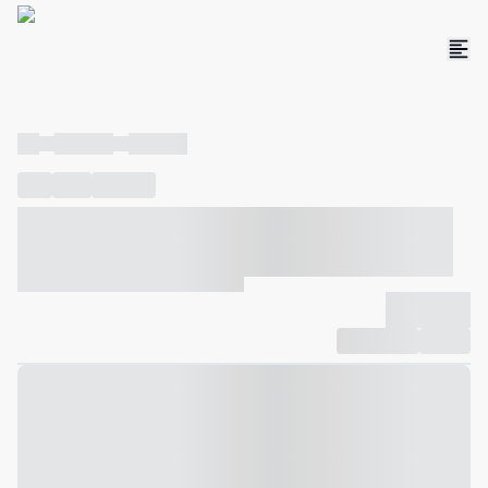
----
----- -----
----- -----
----
-----
---- ------
----- ----- -- ------ ---- ---- -- ----- ----- -----
--- ------
----- ----- -- ------ ----- ----- -- ------
-------------
Compartilhar
Favorito