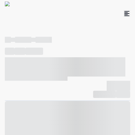
----
----- -----
----- -----
----
-----
---- ------
----- ----- -- ------ ---- ---- -- ----- ----- -----
--- ------
----- ----- -- ------ ----- ----- -- ------
-------------
Compartilhar
Favorito