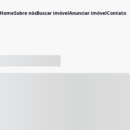
Home
Sobre nós
Buscar imóvel
Anunciar imóvel
Contato
-- ----- ----- --- ------