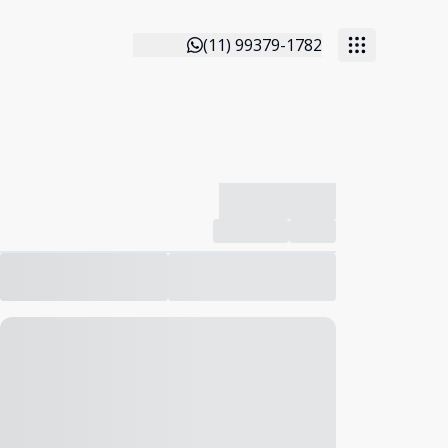
(11) 99379-1782
-------------
Compartilhar
Favorito