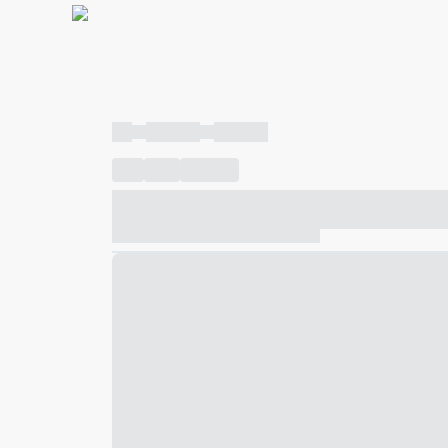
----
----- -----
----- -----
----
-----
---- ------
----- ----- -- ------ ---- ---- -- ---
----- ----- -- ------ ----- ----- -- ------