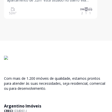
apartamento de 52m² está situado no bairro Vila
Nova Aparecida, dentro do Condomínio Parque das
Árvores,
52
m²
2
1
1
Com mais de 1.200 imóveis de qualidade, estamos prontos
para atender às suas necessidades, seja residencial, comercial
ou para desenvolvimento.
Argentino Imóveis
CRECI:
034961-J