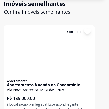
Imóveis semelhantes
Confira imóveis semelhantes
Cód:
4477
Comparar
Apartamento
Apartamento à venda no Condomínio
Parque das Árvores - Vila Nova Aparecida,
Vila Nova Aparecida, Mogi das Cruzes - SP
Mog
R$ 199.000,00
? Localização privilegiada! Este aconchegante