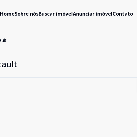
Home
Sobre nós
Buscar imóvel
Anunciar imóvel
Contato
ult
ault