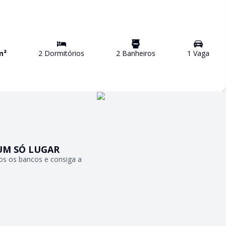
m²
2
Dormitório
s
2
Banheiro
s
1
Vaga
UM SÓ LUGAR
s os bancos e consiga a