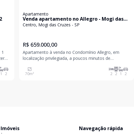
Apartamento
2
Venda apartamento no Allegro - Mogi das
Cruzes - Centro
Centro, Mogi das Cruzes - SP
R$ 659.000,00
Apartamento à venda no Condomínio Allegro, em
localização privilegiada, a poucos minutos de
caminhada do centro. Oportunidade exclusiva: o imóvel
ser
1
2
70
m²
2
2
1
2
 Imóveis
Navegação rápida