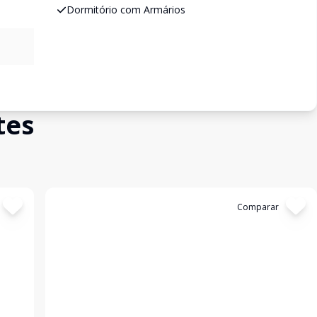
Dormitório com Armários
tes
Cód:
5307
Comparar