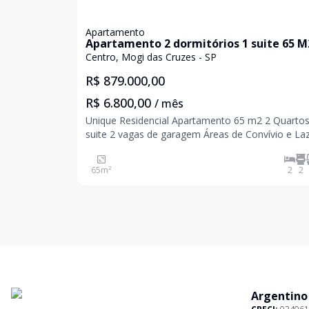
Apartamento
Apartamento 2 dormitórios 1 suite 65 M
Centro, Mogi das Cruzes - SP
R$ 879.000,00
R$ 6.800,00
/ mês
Unique Residencial Apartamento 65 m2 2 Quartos 1
suite 2 vagas de garagem Áreas de Convívio e Lazer
Fitness Pet Place Piscina Deck Churrasqueira
Coworking Espaço Gourmet Salão de Festas
65
m²
2
2
Diferenciais do
Argentino