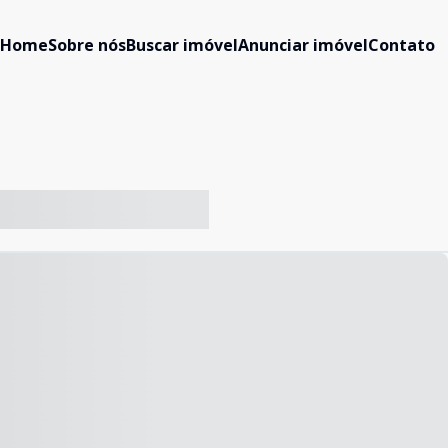
Home
Sobre nós
Buscar imóvel
Anunciar imóvel
Contato
-- ----- ----- --- ------