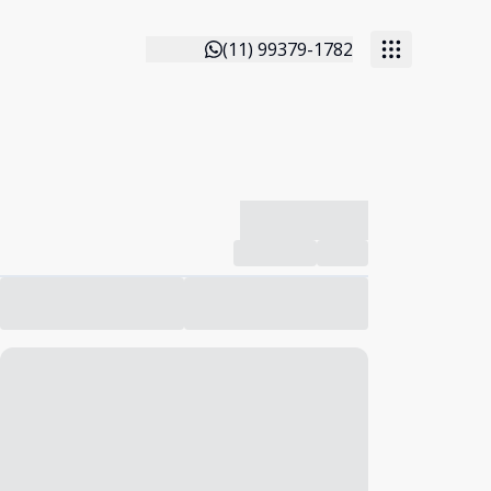
(11) 99379-1782
-------------
Compartilhar
Favorito