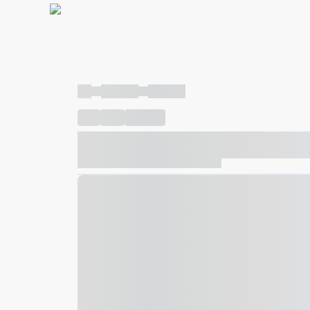
----
----- -----
----- -----
----
-----
---- ------
----- ----- -- ------ ---- ---- -- ---
----- ----- -- ------ ----- ----- -- ------